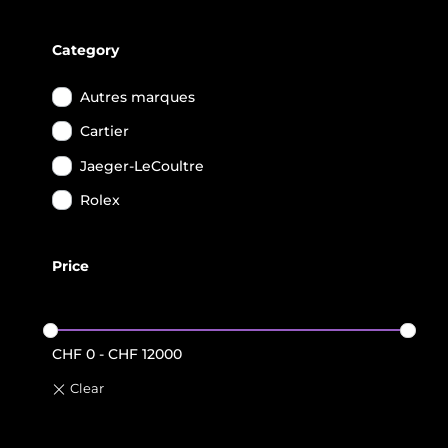
Category
Autres marques
Cartier
Jaeger-LeCoultre
Rolex
Price
CHF
0
-
CHF
12000